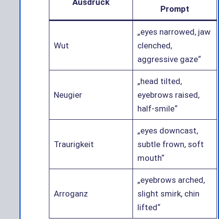
Ausdruck
Prompt
„eyes narrowed, jaw
Wut
clenched,
aggressive gaze“
„head tilted,
Neugier
eyebrows raised,
half-smile“
„eyes downcast,
Traurigkeit
subtle frown, soft
mouth“
„eyebrows arched,
Arroganz
slight smirk, chin
lifted“