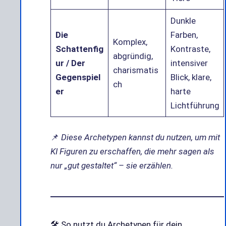
Dunkle
Die
Farben,
Komplex,
Schattenfig
Kontraste,
abgründig,
ur / Der
intensiver
charismatis
Gegenspiel
Blick, klare,
ch
er
harte
Lichtführung
📌
Diese Archetypen kannst du nutzen, um mit
KI Figuren zu erschaffen, die mehr sagen als
nur „gut gestaltet“ – sie erzählen.
🛠️ So nutzt du Archetypen für dein