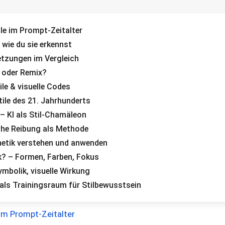
tile im Prompt-Zeitalter
 wie du sie erkennst
tzungen im Vergleich
al oder Remix?
ile & visuelle Codes
tile des 21. Jahrhunderts
 – KI als Stil-Chamäleon
che Reibung als Methode
thetik verstehen und anwenden
k? – Formen, Farben, Fokus
ymbolik, visuelle Wirkung
 als Trainingsraum für Stilbewusstsein
e im Prompt-Zeitalter