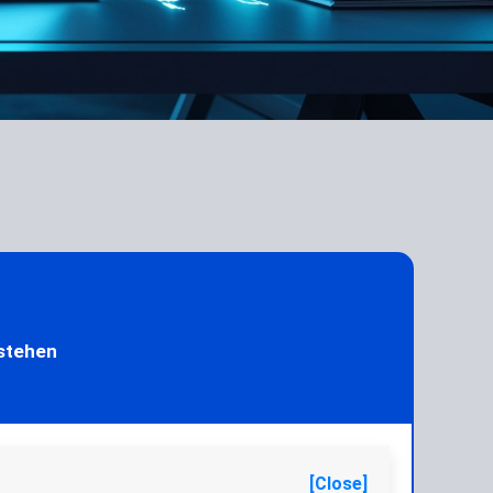
rstehen
[Close]