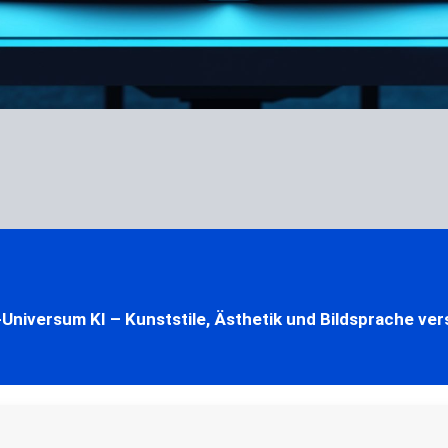
l-Universum KI – Kunststile, Ästhetik und Bildsprache ve