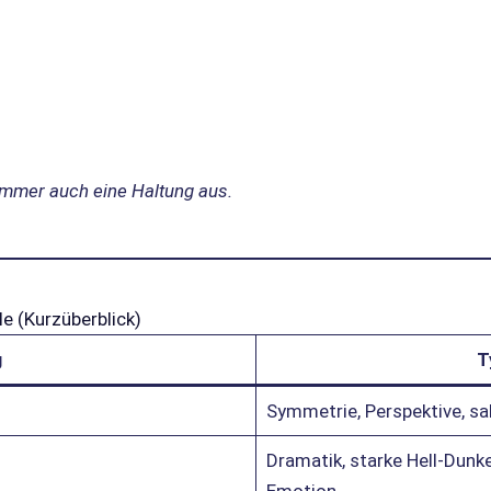
t immer auch eine Haltung aus.
le (Kurzüberblick)
g
T
Symmetrie, Perspektive, sak
Dramatik, starke Hell-Dunk