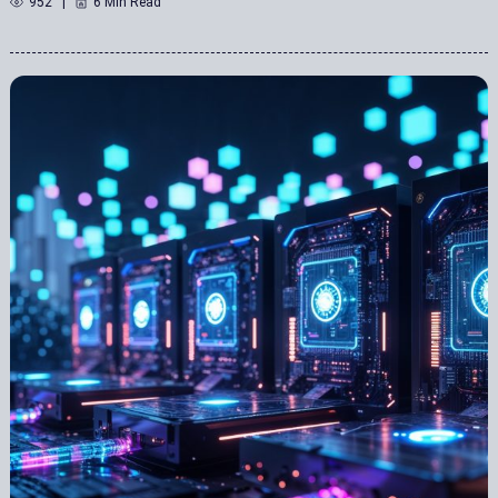
952
6 Min Read