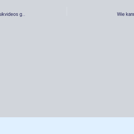
Kann KI in der Musikbranche für Albumcover oder Musikvideos genutzt werden?
Wie kan