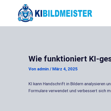
Zum
Inhalt
springen
Wie funktioniert KI-g
Von
admin
/
März 4, 2025
KI kann Handschrift in Bildern analysieren u
Formulare verwendet und verbessert sich m